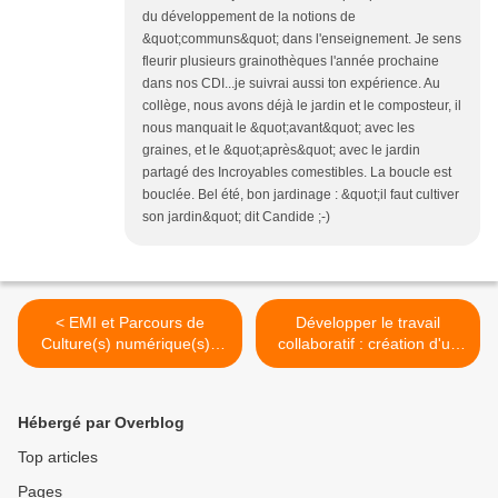
du développement de la notions de
&quot;communs&quot; dans l'enseignement. Je sens
fleurir plusieurs grainothèques l'année prochaine
dans nos CDI...je suivrai aussi ton expérience. Au
collège, nous avons déjà le jardin et le composteur, il
nous manquait le &quot;avant&quot; avec les
graines, et le &quot;après&quot; avec le jardin
partagé des Incroyables comestibles. La boucle est
bouclée. Bel été, bon jardinage : &quot;il faut cultiver
son jardin&quot; dit Candide ;-)
< EMI et Parcours de
Développer le travail
Culture(s) numérique(s) :
collaboratif : création d'un
bilan 2013-2014
pédagolab >
Hébergé par Overblog
Top articles
Pages