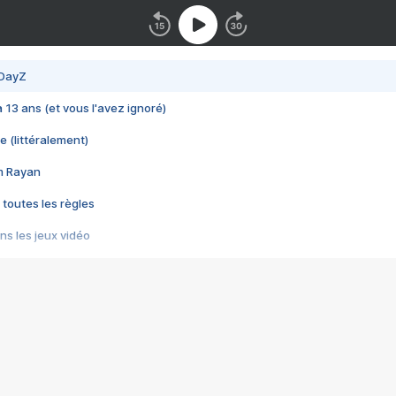
 DayZ
 a 13 ans (et vous l'avez ignoré)
e (littéralement)
im Rayan
 toutes les règles
s les jeux vidéo
us choquant de Rockstar ? - Le scandale BULLY
e plus moche de Steam
du RÊVE tourne au CAUCHEMAR
pendant 8 heures
it… à tort