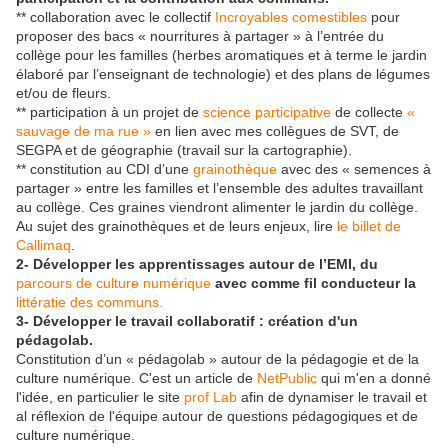
** collaboration avec le collectif
Incroyables comestibles
pour
proposer des bacs « nourritures à partager » à l’entrée du
collège pour les familles (herbes aromatiques et à terme le jardin
élaboré par l’enseignant de technologie) et des plans de légumes
et/ou de fleurs.
** participation à un projet de
science participative
de collecte
«
sauvage de ma rue »
en lien avec mes collègues de SVT, de
SEGPA et de géographie (travail sur la cartographie).
** constitution au CDI d’une
grainothèque
avec des « semences à
partager » entre les familles et l’ensemble des adultes travaillant
au collège. Ces graines viendront alimenter le jardin du collège.
Au sujet des grainothèques et de leurs enjeux, lire
le billet de
Callimaq
.
2- Développer les apprentissages autour de l’EMI, du
parcours de culture numérique
avec comme fil conducteur la
littératie des communs.
3- Développer le travail collaboratif : création d'un
pédagolab.
Constitution d’un « pédagolab » autour de la pédagogie et de la
culture numérique. C'est un article de
NetPublic
qui m'en a donné
l'idée, en particulier le site
prof Lab
afin de dynamiser le travail et
al réflexion de l'équipe autour de questions pédagogiques et de
culture numérique.