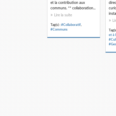
et la contribution aux
direc
communs. ** collaboration...
curi
insta
Lire la suite
Li
Tag(s) :
#Collaboratif
,
#Communs
Tag(s
et à 
#Cul
#Ges