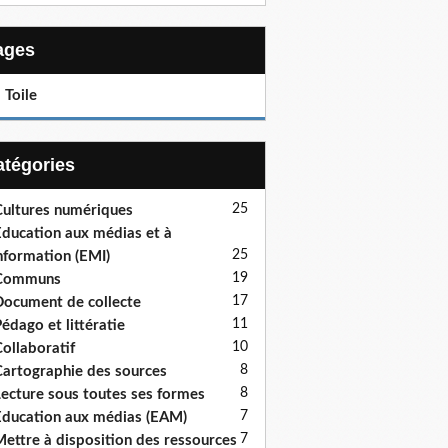
Pages
 Toile
Catégories
25
ultures numériques
ducation aux médias et à
25
information (EMI)
19
Communs
17
ocument de collecte
11
édago et littératie
10
ollaboratif
8
artographie des sources
8
ecture sous toutes ses formes
7
ducation aux médias (EAM)
7
ettre à disposition des ressources