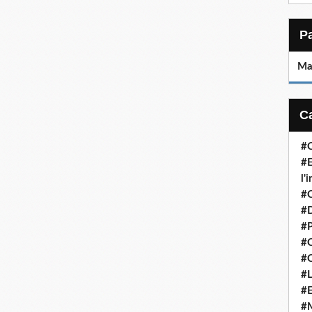
Ma
#C
#E
l'
#
#D
#P
#C
#C
#L
#E
#M