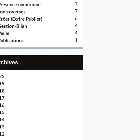
7
résence numérique
7
ontroverses
6
réer (Ecrire Publier)
4
estion-Bilan
4
eille
1
ublications
Archives
22
19
18
17
16
15
14
13
12