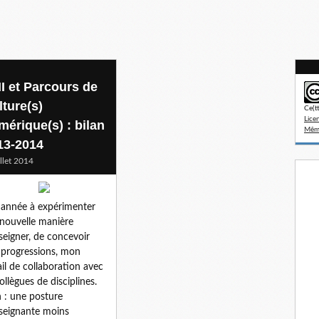
I et Parcours de
lture(s)
Ce(t
Lice
mérique(s) : bilan
Même
13-2014
illet 2014
année à expérimenter
nouvelle manière
seigner, de concevoir
progressions, mon
ail de collaboration avec
collègues de disciplines.
n : une posture
seignante moins