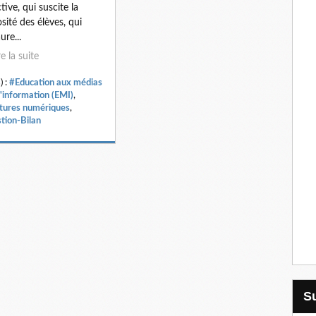
tive, qui suscite la
osité des élèves, qui
ure...
re la suite
) :
#Education aux médias
l'information (EMI)
,
tures numériques
,
tion-Bilan