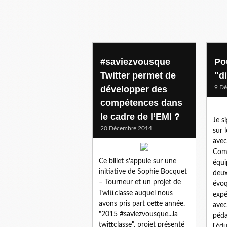
#saviezvousque
Po
Twitter permet de
"di
développer des
9 D
compétences dans
le cadre de l’EMI ?
Je s
20 Décembre 2014
sur 
avec
Com
Ce billet s'appuie sur une
équi
initiative de Sophie Bocquet
deux
– Tourneur et un projet de
évoq
Twittclasse auquel nous
expé
avons pris part cette année.
avec
"2015 #saviezvousque...la
péda
twittclasse", projet présenté
l'édu