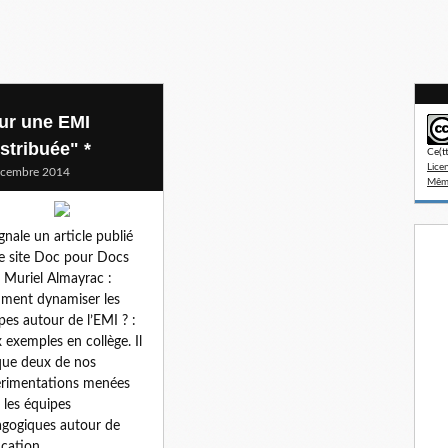
ur une EMI
stribuée" *
Ce(t
Lice
écembre 2014
Même
ignale un article publié
le site Doc pour Docs
 Muriel Almayrac :
ment dynamiser les
pes autour de l’EMI ? :
 exemples en collège. Il
ue deux de nos
rimentations menées
 les équipes
gogiques autour de
cation...