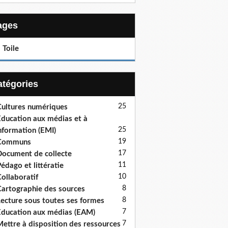
Pages
 Toile
Catégories
25
ultures numériques
ducation aux médias et à
25
information (EMI)
19
Communs
17
ocument de collecte
11
édago et littératie
10
ollaboratif
8
artographie des sources
8
ecture sous toutes ses formes
7
ducation aux médias (EAM)
7
ettre à disposition des ressources