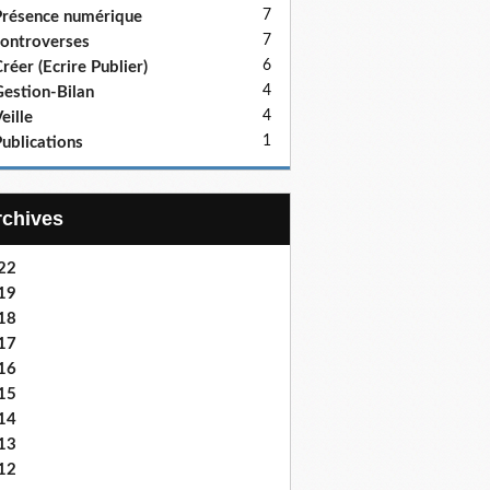
7
résence numérique
7
ontroverses
6
réer (Ecrire Publier)
4
estion-Bilan
4
eille
1
ublications
Archives
22
19
18
17
16
15
14
13
12