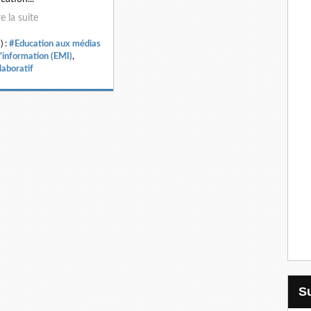
re la suite
) :
#Education aux médias
l'information (EMI)
,
laboratif