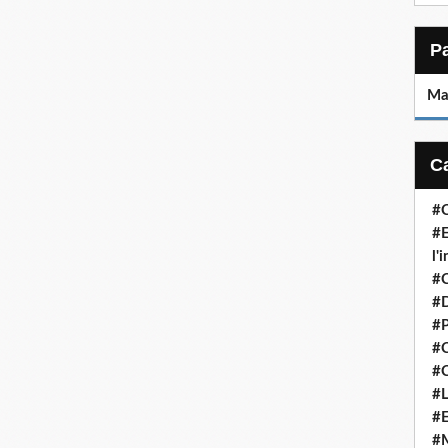
Ma
#C
#E
l'
#
#D
#P
#C
#C
#L
#E
#M