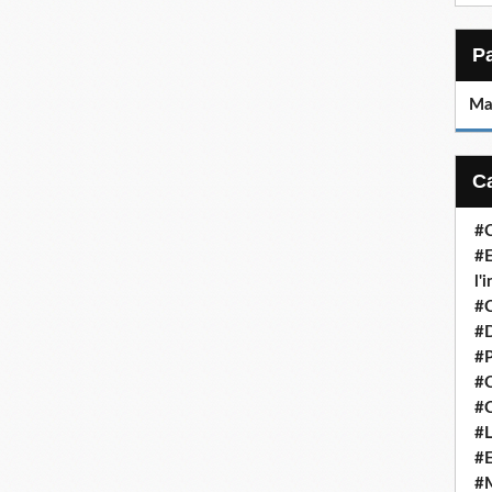
Ma
#C
#E
l'
#
#D
#P
#C
#C
#L
#E
#M