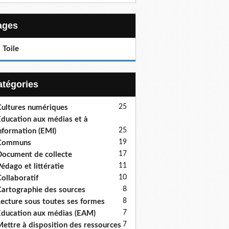
Pages
 Toile
Catégories
25
ultures numériques
ducation aux médias et à
25
information (EMI)
19
Communs
17
ocument de collecte
11
édago et littératie
10
ollaboratif
8
artographie des sources
8
ecture sous toutes ses formes
7
ducation aux médias (EAM)
7
ettre à disposition des ressources