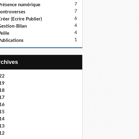
7
résence numérique
7
ontroverses
6
réer (Ecrire Publier)
4
estion-Bilan
4
eille
1
ublications
Archives
22
19
18
17
16
15
14
13
12