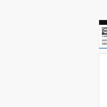
Ce(t
Lice
Même