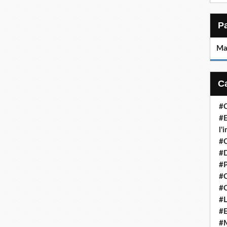
Ma
#C
#E
l'
#
#D
#P
#C
#C
#L
#E
#M