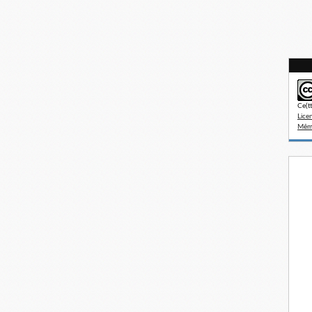
Ce(t
Lice
Même