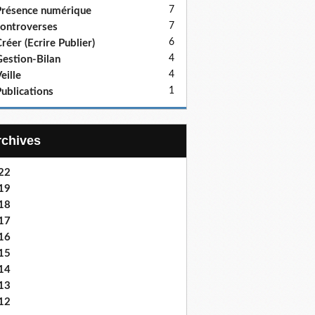
7
résence numérique
7
ontroverses
6
réer (Ecrire Publier)
4
estion-Bilan
4
eille
1
ublications
Archives
22
19
18
17
16
15
14
13
12