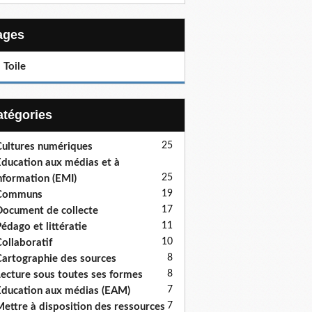
Pages
 Toile
Catégories
25
ultures numériques
ducation aux médias et à
25
information (EMI)
19
Communs
17
ocument de collecte
11
édago et littératie
10
ollaboratif
8
artographie des sources
8
ecture sous toutes ses formes
7
ducation aux médias (EAM)
7
ettre à disposition des ressources