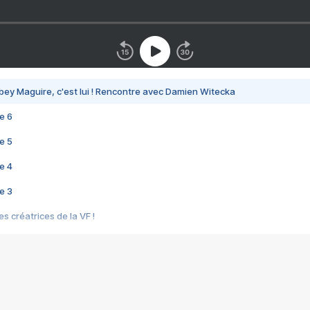
bey Maguire, c'est lui ! Rencontre avec Damien Witecka
e 6
e 5
e 4
e 3
s créatrices de la VF !
e 2
e 1
e Mektoub My Love arrive enfin ! Rencontre avec Shaïn Boumedine et Sal