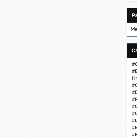
Ma
#C
#E
l'
#
#D
#P
#C
#C
#L
#E
#M