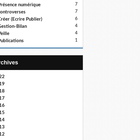
7
résence numérique
7
ontroverses
6
réer (Ecrire Publier)
4
estion-Bilan
4
eille
1
ublications
Archives
22
19
18
17
16
15
14
13
12