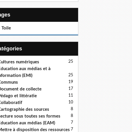
Pages
 Toile
Catégories
25
ultures numériques
ducation aux médias et à
25
information (EMI)
19
Communs
17
ocument de collecte
11
édago et littératie
10
ollaboratif
8
artographie des sources
8
ecture sous toutes ses formes
7
ducation aux médias (EAM)
7
ettre à disposition des ressources