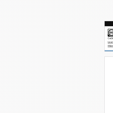
Ce(t
Lice
Même