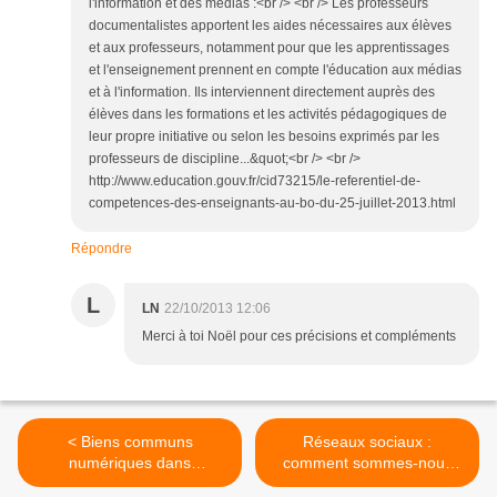
l'information et des médias :<br /> <br /> Les professeurs
documentalistes apportent les aides nécessaires aux élèves
et aux professeurs, notamment pour que les apprentissages
et l'enseignement prennent en compte l'éducation aux médias
et à l'information. Ils interviennent directement auprès des
élèves dans les formations et les activités pédagogiques de
leur propre initiative ou selon les besoins exprimés par les
professeurs de discipline...&quot;<br /> <br />
http://www.education.gouv.fr/cid73215/le-referentiel-de-
competences-des-enseignants-au-bo-du-25-juillet-2013.html
Répondre
L
LN
22/10/2013 12:06
Merci à toi Noël pour ces précisions et compléments
< Biens communs
Réseaux sociaux :
numériques dans
comment sommes-nous
l'enseignement
influencés par les systèmes