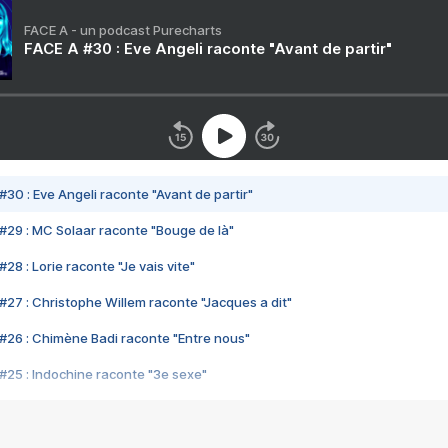
FACE A - un podcast Purecharts
FACE A #30 : Eve Angeli raconte "Avant de partir"
#30 : Eve Angeli raconte "Avant de partir"
#29 : MC Solaar raconte "Bouge de là"
28 : Lorie raconte "Je vais vite"
#27 : Christophe Willem raconte "Jacques a dit"
#26 : Chimène Badi raconte "Entre nous"
#25 : Indochine raconte "3e sexe"
#24 : Zaho raconte "C'est chelou"
#23 : Patrick Bruel raconte "Au café des délices"