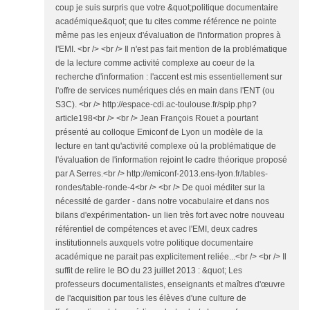
coup je suis surpris que votre &quot;politique documentaire
académique&quot; que tu cites comme référence ne pointe
même pas les enjeux d'évaluation de l'information propres à
l'EMI. <br /> <br /> Il n'est pas fait mention de la problématique
de la lecture comme activité complexe au coeur de la
recherche d'information : l'accent est mis essentiellement sur
l'offre de services numériques clés en main dans l'ENT (ou
S3C). <br /> http://espace-cdi.ac-toulouse.fr/spip.php?
article198<br /> <br /> Jean François Rouet a pourtant
présenté au colloque Emiconf de Lyon un modèle de la
lecture en tant qu'activité complexe où la problématique de
l'évaluation de l'information rejoint le cadre théorique proposé
par A Serres.<br /> http://emiconf-2013.ens-lyon.fr/tables-
rondes/table-ronde-4<br /> <br /> De quoi méditer sur la
nécessité de garder - dans notre vocabulaire et dans nos
bilans d'expérimentation- un lien très fort avec notre nouveau
référentiel de compétences et avec l'EMI, deux cadres
institutionnels auxquels votre politique documentaire
académique ne parait pas explicitement reliée...<br /> <br /> Il
suffit de relire le BO du 23 juillet 2013 : &quot; Les
professeurs documentalistes, enseignants et maîtres d'œuvre
de l'acquisition par tous les élèves d'une culture de