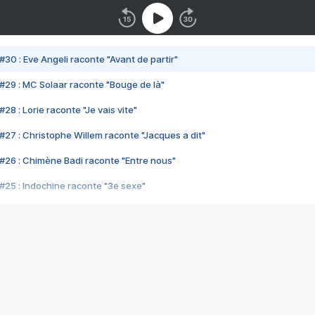
#30 : Eve Angeli raconte "Avant de partir"
#29 : MC Solaar raconte "Bouge de là"
28 : Lorie raconte "Je vais vite"
#27 : Christophe Willem raconte "Jacques a dit"
#26 : Chimène Badi raconte "Entre nous"
#25 : Indochine raconte "3e sexe"
#24 : Zaho raconte "C'est chelou"
#23 : Patrick Bruel raconte "Au café des délices"
#22 : Kyo raconte "Le chemin"
#21 : Nolwenn Leroy raconte "Cassé"
#20 : Patrick Hernandez raconte "Born to be alive"