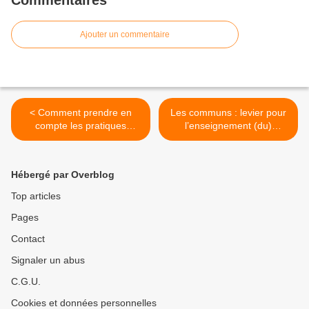
Commentaires
Ajouter un commentaire
< Comment prendre en
Les communs : levier pour
compte les pratiques
l’enseignement (du)
adolescentes (aussi) dans
numérique à l’école >
l’espace CDI ?
Hébergé par Overblog
Top articles
Pages
Contact
Signaler un abus
C.G.U.
Cookies et données personnelles