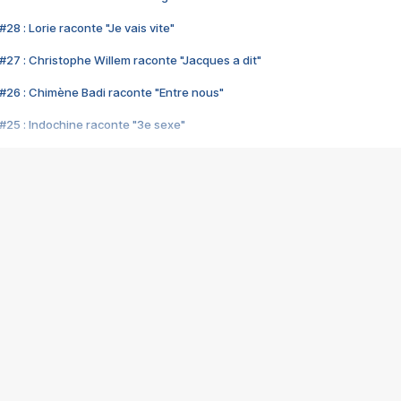
28 : Lorie raconte "Je vais vite"
#27 : Christophe Willem raconte "Jacques a dit"
#26 : Chimène Badi raconte "Entre nous"
#25 : Indochine raconte "3e sexe"
#24 : Zaho raconte "C'est chelou"
#23 : Patrick Bruel raconte "Au café des délices"
#22 : Kyo raconte "Le chemin"
#21 : Nolwenn Leroy raconte "Cassé"
#20 : Patrick Hernandez raconte "Born to be alive"
#19 : Lorie raconte "Près de moi"
#18 : Michael Jones raconte "A nos actes manqués" (avec Jean-Jacque
#17 : Khaled raconte "Aïcha"