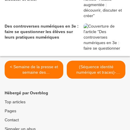
Des controverses numériques en 3e :
faire se questionner les élèves sur
leurs pratiques numériques
< Semaine de la presse et
(Séquence identité
semaine des
numérique et traces)-
mathématiques : tout en un
Comment j'ai introduit la
controverse en 6e : internet
entre atouts et dangers >
Hébergé par Overblog
Top articles
Pages
Contact
Signaler un abus