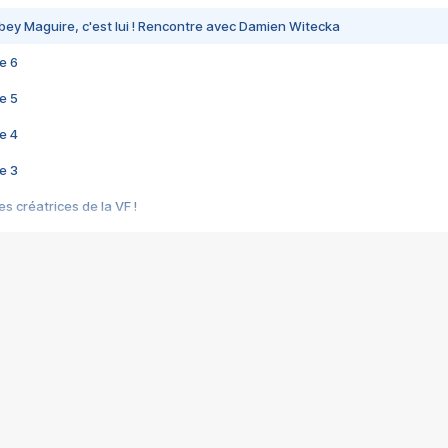
bey Maguire, c'est lui ! Rencontre avec Damien Witecka
e 6
e 5
e 4
e 3
s créatrices de la VF !
e 2
e 1
e Mektoub My Love arrive enfin ! Rencontre avec Shaïn Boumedine et Sal
i : après Toni en famille
elle réalise le bouleversant Dites lui que je l'aime
ais ! Rencontre autour de Vie privée de Rebecca Zlotowski