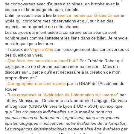
de controverses avec d'autres disciplines, en histoire avec la
censure et la propagande par exemple.
Enfin, je vous invite à lire la
séance menée par Gildas Dimier
en
lycée qui corrobore mes observations et qui, sur bien des
aspects, se rapproche de cette séance.
Les sources qui m'ont aidée à construire cette séance sont
nombreuses comme l'attestent les liens dans ce billet. Je renvoie
aussi à quelques lectures :
- Travaux de
Virginie Albe
sur l'enseignement des controverses et
des questions vives.
-
Que faire des mots-clés aujourd'hui ?
Par Frédéric Rabat qui
explique « Je ne cherche pas une information sur... Mais un
discours sur... parce qu'il est nécessaire à la création de mon
propre discours."
-
Cartographier une controverse
par le GRAP de l'Académie de
Rouen
- "
Les croyances et l'évaluation de l'information sur Internet
" par
Tiffany Morisseau - Doctorante au laboratoire Langage, Cerveau
et Cognition (CNRS Université Lyon 1 UMR 5304) qui explique
que "
les croyances individuelles sur la manière dont nos
connaissances se forment et s'organisent, dites « croyances
épistémologiques », influencent notre évaluation de l'information.
Les croyances épistémologiques peuvent ainsi être évaluées par